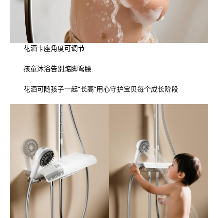
花洒卡座角度可调节
孩童沐浴告别踮脚弯腰
花洒可随孩子一起“长高”用心守护宝贝每个成长阶段