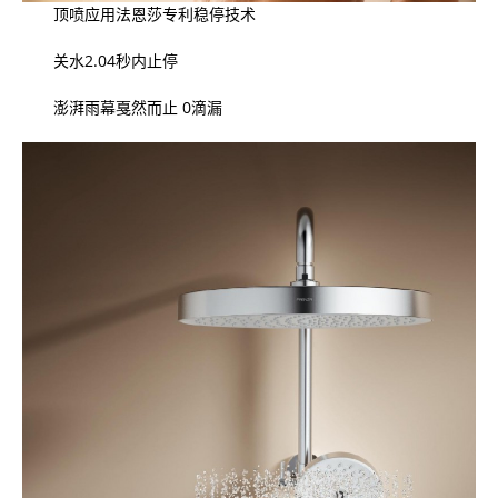
顶喷应用法恩莎专利稳停技术
关水2.04秒内止停
澎湃雨幕戛然而止 0滴漏