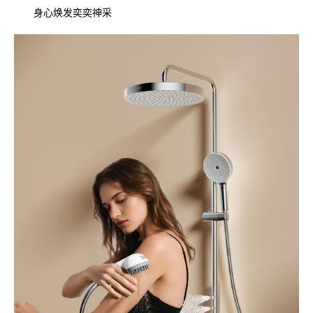
身心焕发奕奕神采