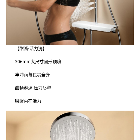
【酣畅·活力洗】
306mm大尺寸圆形顶喷
丰沛雨幕包裹全身
酣畅淋漓 压力尽释
唤醒内在活力