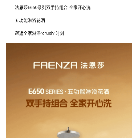
法恩莎E650系列双手持组合 全家开心洗
五功能淋浴花洒
邂逅全家淋浴“crush”时刻