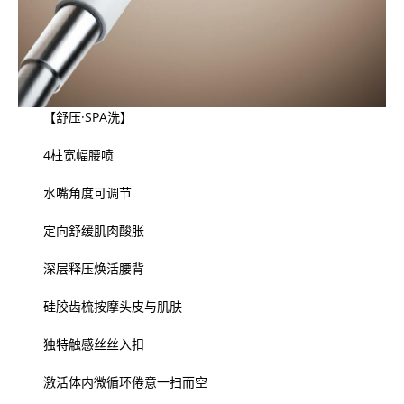
【舒压·SPA洗】
4柱宽幅腰喷
水嘴角度可调节
定向舒缓肌肉酸胀
深层释压焕活腰背
硅胶齿梳按摩头皮与肌肤
独特触感丝丝入扣
激活体内微循环倦意一扫而空