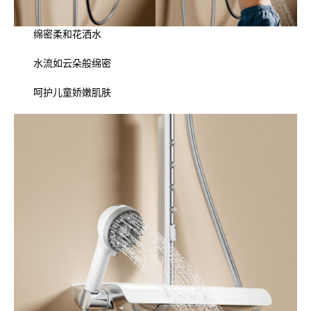
绵密柔和花洒水
水流如云朵般绵密
呵护儿童娇嫩肌肤