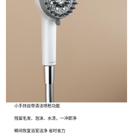
小手持自带清洁喷枪功能
残留毛发、泡沫、水渍，一冲即净
瞬间恢复浴室洁净 省时省力