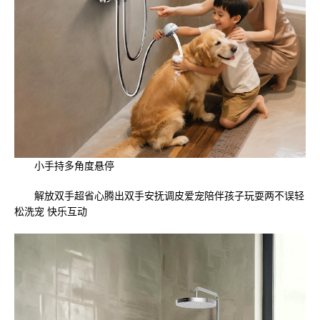
小手持多角度悬停
解放双手超省心腾出双手安抚调皮爱宠陪伴孩子玩耍两不误轻
松洗宠 快乐互动