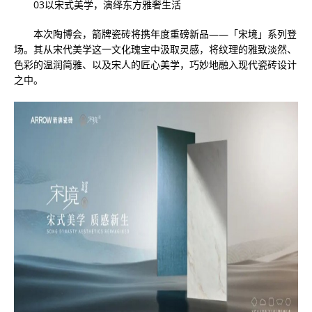
03以宋式美学，演绎东方雅奢生活
本次陶博会，箭牌瓷砖将携年度重磅新品——「宋境」系列登
场。其从宋代美学这一文化瑰宝中汲取灵感，将纹理的雅致淡然、
色彩的温润简雅、以及宋人的匠心美学，巧妙地融入现代瓷砖设计
之中。