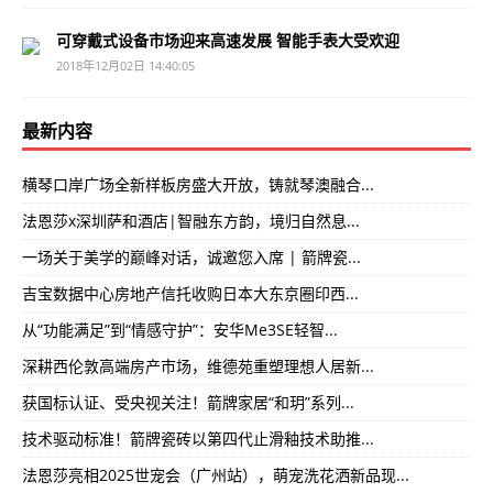
可穿戴式设备市场迎来高速发展 智能手表大受欢迎
2018年12月02日 14:40:05
最新内容
横琴口岸广场全新样板房盛大开放，铸就琴澳融合...
法恩莎x深圳萨和酒店|智融东方韵，境归自然息...
一场关于美学的巅峰对话，诚邀您入席 | 箭牌瓷...
吉宝数据中心房地产信托收购日本大东京圈印西...
从“功能满足”到“情感守护”：安华Me3SE轻智...
深耕西伦敦高端房产市场，维德苑重塑理想人居新...
获国标认证、受央视关注！箭牌家居“和玥”系列...
技术驱动标准！箭牌瓷砖以第四代止滑釉技术助推...
法恩莎亮相2025世宠会（广州站），萌宠洗花洒新品现...