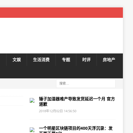
尚
文娱
生活消费
专题
时评
房地产
锤子加湿器难产导致发货延迟一个月 官方
道歉
2018年12月02日 14:56:50
一个明星区块链项目的400天浮沉录：发