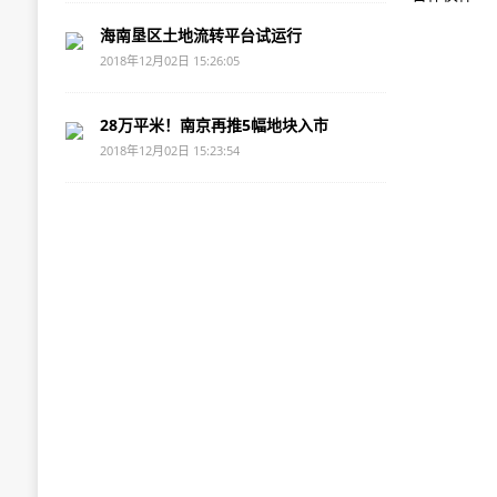
[ 2019-10-31 ]
速看!福州城区北向第二通道又有新进展!
海南垦区土地流转平台试运行
[ 2019-10-31 ]
贵阳市上周二手房市场：挂牌房源减少,
2018年12月02日 15:26:05
[ 2019-10-31 ]
湖南航天科幻城选址长沙县黄兴镇
28万平米！南京再推5幅地块入市
[ 2019-10-31 ]
出行 ｜ 5月3日起,白城至吉林间开通动车,
2018年12月02日 15:23:54
[ 2019-10-31 ]
贵阳市数博大道(北)房屋征收完成,数博
[ 2019-10-31 ]
海珠桥全封闭39天,8月3日起实施!公交
[ 2019-10-31 ]
官方回复!地铁4号线力争5月底开通试运
[ 2019-10-31 ]
荆州领地蘭台府6月7-9日一起来解锁端午
[ 2019-10-31 ]
炒房客肠子都悔青！经济学家表态：未来
[ 2019-10-31 ]
苏州单日吸金105.53亿,尹山湖、太湖度
[ 2019-10-31 ]
今天实探：河西“富人岛”竟无房可卖,最高
[ 2019-10-31 ]
公办民办一律摇号，对你有什么影响？来
[ 2019-10-31 ]
上周商品住宅供销量价均下跌,有5项目开盘