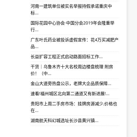
河南一建筑单位被实名举报持假承诺重庆中
标...
国际花园中心协会·中国分会2019年会隆重举
行...
广东叶氏药业被投诉虚假宣传：花4万买减肥产
品...
长益扩容工程正式启动路面招标工作...
干货｜乌鲁木齐十大名校周边楼盘梳理 附房
价！（中...
金山大道旁热盘公示，老牌大企品质保障...
速看!福州城区北向第二通道又有新进展!...
贵阳市上周二手房市场：挂牌房源减少,价格也
在...
湖南航天科幻城选址长沙县黄兴镇...