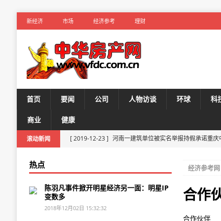
新经济
市场
经济参考
理财
首页
要闻
公司
人物访谈
环球
科
商业
健康
[ 2019-12-23 ]
河南一建筑单位被实名举报持假承诺重庆
滚动新闻
[ 2019-12-19 ]
国际花园中心协会·中国分会2019年会隆
[ 2019-12-11 ]
广东叶氏药业被投诉虚假宣传：花4万买减肥
热点
经济参考
[ 2019-10-31 ]
长益扩容工程正式启动路面招标工作
陈羽凡事件掀开明星经济另一面：明星IP
合作
[ 2019-10-31 ]
干货｜乌鲁木齐十大名校周边楼盘梳理 
变数多
2018年12月02日 15:32:32
[ 2019-10-31 ]
金山大道旁热盘公示，老牌大企品质保障
合作伙伴