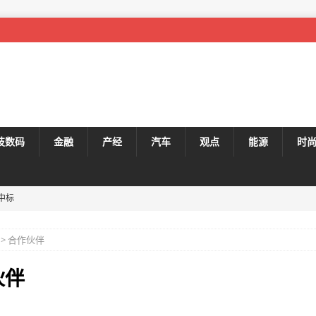
技数码
金融
产经
汽车
观点
能源
时
中标
重举行 助力闵行区打造特色园区新地标
产品承诺“65天减重50斤”结果一斤没瘦
网
> 合作伙伴
伙伴
附房价！（中学篇）