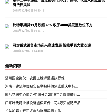
瓜子二手车违反广告法被罚1250万，律师：代言人孙红雷也
有法律风险
2018年12月02日 14:50:13
比特币期货11月跌超37% 收于4000美元整数位下方
2018年12月02日 14:43:10
可穿戴式设备市场迎来高速发展 智能手表大受欢迎
2018年12月02日 14:40:05
最新内容
肇州国企拖欠：农民工胜诉遭遇执行难!!...
河南一建筑单位被实名举报持假承诺重庆中标...
国际花园中心协会·中国分会2019年会隆重举行...
广东叶氏药业被投诉虚假宣传：花4万买减肥产品...
长益扩容工程正式启动路面招标工作...