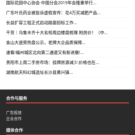
国际花园中心协会·中国分会2019年会隆重举行...
广东叶氏药业被投诉虚假宣传：花4万买减肥产品...
长益扩容工程正式启动路面招标工作...
干货｜乌鲁木齐十大名校周边楼盘梳理 附房价！（中...
金山大道旁热盘公示，老牌大企品质保障...
速看!福州城区北向第二通道又有新进展!...
贵阳市上周二手房市场：挂牌房源减少,价格也在...
湖南航天科幻城选址长沙县黄兴镇...
合作与服务
广告投放
企业合作
媒体合作