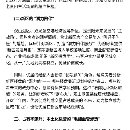
老贵阳生活场景的精准把握。
(二)新区的 “潜力陪伴”
观山湖区、双龙航空港经济区等新区，是贵阳未来发展的 “主
战场”，但购房者的观望情绪，曾让新区房产交易陷入 “叫好不叫
座” 的尴尬。优居针对新区，打造 “潜力陪伴服务”：为购房者提供
“新区发展月报”，定期更新区域内学校落地进度、商业配套建设动
态、产业招商成果;组织 “新区探盘团”，带客户实地感受区域变
化，从一片荒地到高楼林立，见证价值成长。
同时，优居的经纪人会扮演 “长期顾问” 角色，帮购房者分析
新区楼盘的 “潜力值”—— 哪些楼盘靠近规划中的地铁口，哪些挨
着未来的政务中心，哪些有优质学区预期。这种 “陪你见证新区崛
起” 的服务，让购房者吃下 “定心丸”，观山湖区某优居代理楼盘，
开盘半年内，优居促成的成交量占总成交的 40%，助力楼盘成为
区域 “销冠”，也让优居在新区市场站稳脚跟。
三、占有率飙升：本土化运营的 “毛细血管渗透”