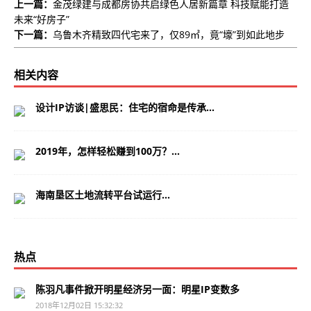
上一篇：
金茂绿建与成都房协共启绿色人居新篇章 科技赋能打造
未来“好房子”
下一篇：
乌鲁木齐精致四代宅来了，仅89㎡，竟“壕”到如此地步
相关内容
设计IP访谈|盛思民：住宅的宿命是传承...
2019年，怎样轻松赚到100万？...
海南垦区土地流转平台试运行...
热点
陈羽凡事件掀开明星经济另一面：明星IP变数多
2018年12月02日 15:32:32