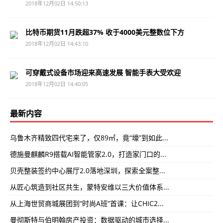
2018年12月02日 14:50:13
比特币期货11月跌超37% 收于4000美元整数位下方
2018年12月02日 14:43:10
可穿戴式设备市场迎来高速发展 智能手表大受欢迎
2018年12月02日 14:40:05
最新内容
乌鲁木齐精致四代宅来了，仅89㎡，竟“壕”到如此...
德施曼麒麟R9搭载AI智能管家2.0，打造家门口的...
贝壳整装签约中心展厅2.0落地深圳，探索全案整...
从匠心筑造到社区共生，蒙特安维以三大价值体系...
从上海世贸商城展团到“时尚A班”首课：让CHIC2...
曼彻斯特与伯明翰房产投资：数据驱动的城市选择...