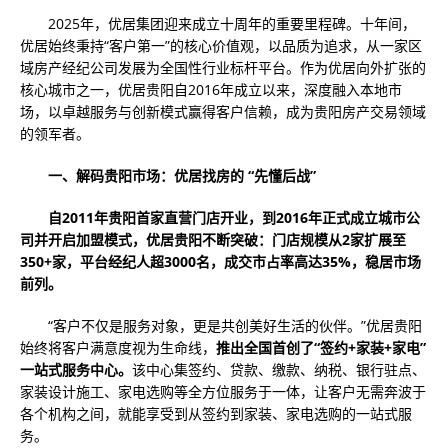
2025年，优居集团迎来成立十周年的重要里程碑。十年间，
优居始终秉持“客户第一”的核心价值观，以品质为追求，从一家区
域房产经纪公司发展为全国性行业标杆平台。作为优居向外扩张的
核心城市之一，优居贵阳自2016年成立以来，深度融入本地市
场，以卓越服务与创新模式赢得客户信赖，成为贵阳房产交易领域
的领军者。
一、解码贵阳市场：优居找房的 “先懂后战”
自2011年贵阳首家直营门店开业，到2016年正式成立城市公
司并开启加盟模式，优居贵阳不断突破：门店规模从2家扩展至
350+家，平台经纪人超3000名，成交市占率高达35%，稳居市场
前列。
“客户不仅是服务对象，更是共创美好生活的伙伴。”优居贵阳
始终将客户满意度视为生命线，
推出全国首创了“签约+家装+家电”
一站式服务中心。
该中心集签约、贷款、缴款、纳税、银行驻点、
家装设计施工、家电选购等全方位服务于一体，让客户无需奔波于
各个机构之间，就能享受到从签约到家装、家电选购的一站式服
务。