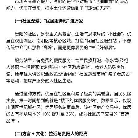
市场占有率的提升，考验的是企业对城市 “毛细血管” 的渗透
能力。优居在贵阳，把本土化运营做到了 “润物细无声”。
(一)社区深耕：“优居服务站” 进万家
贵阳的社区，是邻里关系紧密、生活气息浓厚的 “小社会”。优
居在观山湖区、南明区等核心区域，打造 “优居社区服务站”，不像
传统中介门店那样 “高冷”，而是更像居民的 “生活好邻居”。
服务站里，有免费的便民服务：给居民换灯泡、修水管(经纪
人兼职 “生活管家”);定期举办 “社区购房课堂”，教老人防购房诈
骗、给年轻人讲公积金政策;还会组织 “社区跳蚤市场”“亲子看房团”
等活动，把房产服务融入社区生活。
通过这种方式，优居在社区里积累了极高的美誉度，居民买房
卖房，第一时间想到的就是 “楼下的优居服务站”。数据显示，仅观
山湖区世纪城社区，优居服务站覆盖后，该社区房产交易中，优居
的占有率从原本的 10% 提升至 35%，成为社区房产交易的 “首选
品牌” 。
(二)方言 + 文化：拉近与贵阳人的距离