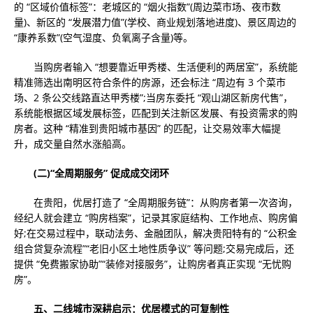
的 “区域价值标签”：老城区的 “烟火指数”(周边菜市场、夜市数
量)、新区的 “发展潜力值”(学校、商业规划落地进度)、景区周边的
“康养系数”(空气湿度、负氧离子含量)等。
当购房者输入 “想要靠近甲秀楼、生活便利的两居室”，系统能
精准筛选出南明区符合条件的房源，还会标注 “周边有 3 个菜市
场、2 条公交线路直达甲秀楼”;当房东委托 “观山湖区新房代售”，
系统能根据区域发展标签，匹配到关注新区发展、有投资需求的购
房者。这种 “精准到贵阳城市基因” 的匹配，让交易效率大幅提
升，成交量自然水涨船高。
(二)“全周期服务” 促成成交闭环
在贵阳，优居打造了 “全周期服务链”：从购房者第一次咨询，
经纪人就会建立 “购房档案”，记录其家庭结构、工作地点、购房偏
好;在交易过程中，联动法务、金融团队，解决贵阳特有的 “公积金
组合贷复杂流程”“老旧小区土地性质争议” 等问题;交易完成后，还
提供 “免费搬家协助”“装修对接服务”，让购房者真正实现 “无忧购
房”。
五、二线城市深耕启示：优居模式的可复制性