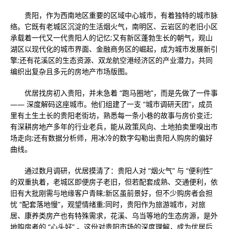
贵阳，作为西南地区重要的区域中心城市，有着独特的城市脉
络。它既有老城区沉淀的生活烟火气，南明区、云岩区的老旧小区
承载着一代又一代贵阳人的记忆;又有新区蓬勃生长的朝气，观山
湖区以现代化的城市界面、金融商务区的崛起，成为城市发展新引
擎;还有花溪区的生态资源、双龙航空港经济区的产业潜力，共同
编织出复杂且多元的房地产市场版图。
优居找房初入贵阳，并未急着 “跑马圈地”，而是先做了一件事
—— 深度解码这座城市。他们组建了一支 “城市调研天团”，成员
里有土生土长的贵阳老街坊，熟悉每一条小巷的故事与房价变迁;
有深耕房地产多年的行业老兵，能从政策风向、土地拍卖里嗅出市
场走向;还有数据分析师，用冰冷的数字勾勒出贵阳人购房的偏好
曲线。
通过数月调研，优居摸清了：贵阳人对 “烟火气” 与 “便利性”
的双重执着，老城区即便房子老旧，但若配套成熟、交通便利，依
旧有大批刚需与地缘客户青睐;新区虽前景好，但不少购房者会担
忧 “配套落地慢”，观望情绪重;同时，贵阳作为旅游城市，对旅
居、康养类房产也有特殊需求，花溪、乌当等地的生态房源，是外
地购房者的 “心头好” 。这份对贵阳市场的深度理解，成为优居后