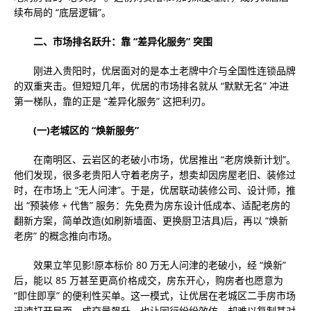
续布局的 “底层逻辑”。
二、市场排名跃升：靠 “差异化服务” 突围
刚进入贵阳时，优居面对的是本土老牌中介与全国性连锁品牌
的双重夹击。但短短几年，优居的市场排名就从 “默默无名” 冲进
第一梯队，靠的正是 “差异化服务” 这把利刃。
(一)老城区的 “焕新服务”
在南明区、云岩区的老破小市场，优居推出 “老房焕新计划”。
他们发现，很多老贵阳人守着老房子，想卖却因房屋老旧、装修过
时，在市场上 “无人问津”。于是，优居联动装修公司、设计师，推
出 “预装修 + 代售” 服务：先免费为房东设计低成本、适配老房的
翻新方案，简单改造(如刷新墙面、更换厨卫洁具)后，再以 “焕新
老房” 的概念推向市场。
效果立竿见影!原本标价 80 万无人问津的老破小，经 “焕新”
后，能以 85 万甚至更高价格成交，房东开心，购房者也愿意为
“即住即享” 的便利性买单。这一模式，让优居在老城区二手房市场
迅速打开局面，成交量飙升，也让同行纷纷效仿，却难以复制其对